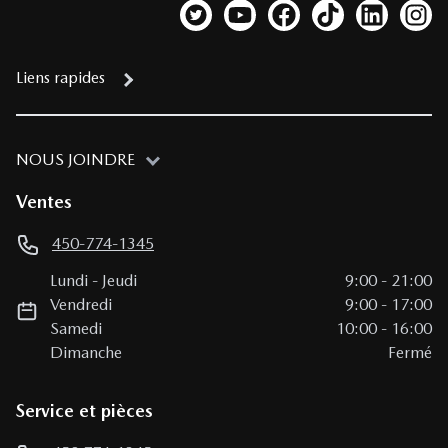
Lien vers notre compte Twitter
Lien vers notre chaîne YouTub
Lien vers notre page fa
Lien vers notre c
Lien vers 
Lien
Liens rapides
NOUS JOINDRE
Ventes
450-774-1345
Lundi
-
Jeudi
9:00
-
21:00
Vendredi
9:00
-
17:00
Samedi
10:00
-
16:00
Dimanche
Fermé
Service et pièces