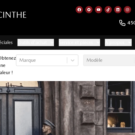
CINTHE
Lien vers notre page faceb
Lien vers notre compte
Lien vers notre c
Lien vers no
Lien ver
Lie
45
éciales
Outils d'achat
Service et pièces
À propos
Obtenez
Marque
Modèle
une
aleur !