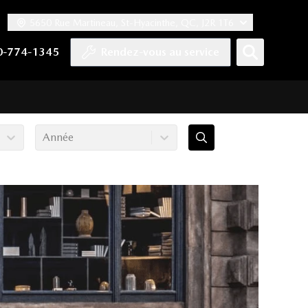
5650 Rue Martineau, St-Hyacinthe, QC, J2R 1T6
ook
 Twitter
haîne YouTube
tre compte Tiktok
s notre compte LinkedIn
n vers notre compte Instagram
0-774-1345
Rendez-vous au service
Année