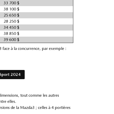
33 700 $
38 100 $
25 650 $
28 250 $
34 450 $
38 850 $
39 600 $
3 face à la concurrence, par exemple :
Sport 2024
dimensions, tout comme les autres
re elles.
sions de la Mazda3 ; celles à 4 portières