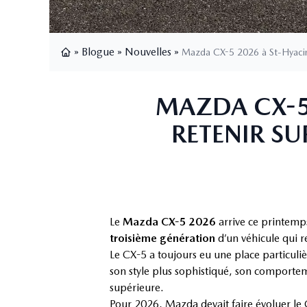
»
Blogue
»
Nouvelles
»
Mazda CX-5 2026 à St-Hyacint
Page d'accueil
MAZDA CX-5 
RETENIR S
Le
Mazda CX-5 2026
arrive ce printem
troisième génération
d’un véhicule qui r
Le CX-5 a toujours eu une place particul
son style plus sophistiqué, son comporteme
supérieure.
Pour 2026, Mazda devait faire évoluer le C