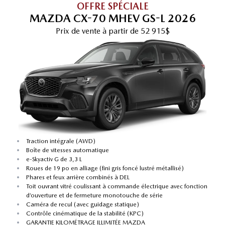
OFFRE SPÉCIALE
MAZDA CX-70 MHEV GS-L 2026
Prix de vente
à partir de
52 915$
•
Traction intégrale (AWD)
•
Boîte de vitesses automatique
•
e-Skyactiv G de 3,3 L
•
Roues de 19 po en alliage (fini gris foncé lustré métallisé)
•
Phares et feux arrière combinés à DEL
•
Toit ouvrant vitré coulissant à commande électrique avec fonction
d’ouverture et de fermeture monotouche de série
•
Caméra de recul (avec guidage statique)
•
Contrôle cinématique de la stabilité (KPC)
•
GARANTIE KILOMÉTRAGE ILLIMITÉE MAZDA