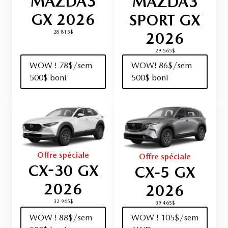
MAZDA3
MAZDA3
GX 2026
SPORT GX
2026
28 815$
29 565$
WOW ! 78$/sem
WOW! 86$/sem
500$ boni
500$ boni
Offre spéciale
Offre spéciale
CX-30 GX
CX‑5 GX
2026
2026
32 965$
39 465$
WOW ! 88$/sem
WOW ! 105$/sem