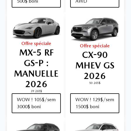
500$ boni
AWD
Offre spéciale
Offre spéciale
MX-5 RF
CX-90
GS-P :
MHEV GS
MANUELLE
2026
2026
50 265$
39 265$
WOW ! 105$/sem
WOW ! 129$/sem
3000$ boni
1500$ boni