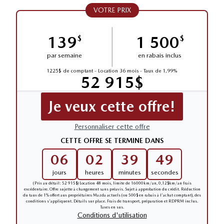
VOTRE PRIX
139
1 500
$
$
par semaine
en rabais inclus
1225$ de comptant - Location 36 mois - Taux de 1,99%
52 915$
Je veux cette offre!
Personnaliser cette offre
CETTE OFFRE SE TERMINE DANS
06
02
39
48
jours
heures
minutes
secondes
(Prix au détail: 52 915$) Location 48 mois, limite de 16000km/an, 0,12$km/an frais
excédentaire. Offre sujette à changement sans préavis. Sujet à approbation du crédit. Réduction
du taux de 1% offert aux propriétaires Mazda actuels (ou 500$ en rabais à l'achat comptant), des
conditions s'appliquent. Détails sur place. Frais de transport, préparation et RDPRM inclus.
Taxes en sus.
Conditions d'utilisation