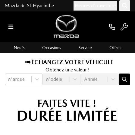
Mazda de St-Hyacinthe
Heures d'ouverture
Neufs
Occasions
Service
Offres
ÉCHANGEZ VOTRE VÉHICULE
Obtenez une valeur !
Marque
Modèle
Année