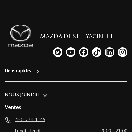
MAZDA DE ST-HYACINTHE
Lien vers notre compte Twitter
Lien vers notre chaîne YouTub
Lien vers notre page fa
Lien vers notre c
Lien vers 
Lien
Liens rapides
NOUS JOINDRE
Ventes
450-774-1345
Lundi
-
Jeudi
9:00
-
21:00