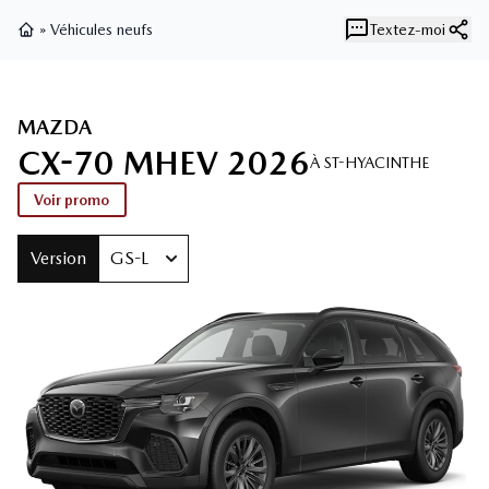
»
Véhicules neufs
Textez-moi
Page d'accueil
MAZDA
CX-70 MHEV 2026
À ST-HYACINTHE
Voir promo
Version
GS-L