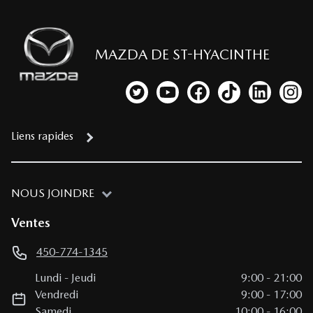
MAZDA DE ST-HYACINTHE
Lien vers notre compte Twitter
Lien vers notre chaîne YouTub
Lien vers notre page fa
Lien vers notre c
Lien vers 
Lien
Liens rapides
NOUS JOINDRE
Ventes
450-774-1345
Lundi
-
Jeudi
9:00
-
21:00
Vendredi
9:00
-
17:00
Samedi
10:00
-
16:00